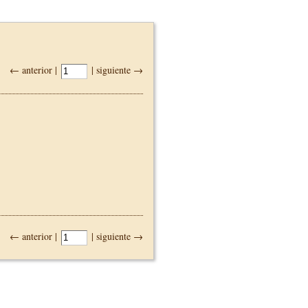
← anterior |
| siguiente →
← anterior |
| siguiente →