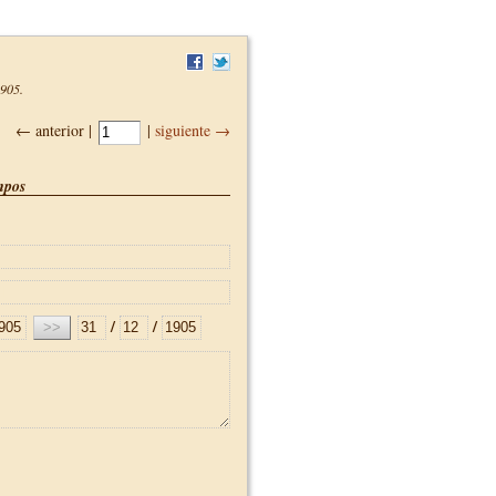
1905
.
← anterior |
|
siguiente →
pos
/
/