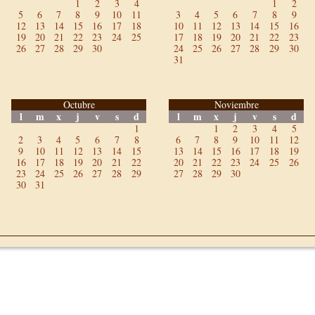
1
2
3
4
1
2
5
6
7
8
9
10
11
3
4
5
6
7
8
9
12
13
14
15
16
17
18
10
11
12
13
14
15
16
19
20
21
22
23
24
25
17
18
19
20
21
22
23
26
27
28
29
30
24
25
26
27
28
29
30
31
Octubre
Noviembre
l
m
x
j
v
s
d
l
m
x
j
v
s
d
1
1
2
3
4
5
2
3
4
5
6
7
8
6
7
8
9
10
11
12
9
10
11
12
13
14
15
13
14
15
16
17
18
19
16
17
18
19
20
21
22
20
21
22
23
24
25
26
23
24
25
26
27
28
29
27
28
29
30
30
31