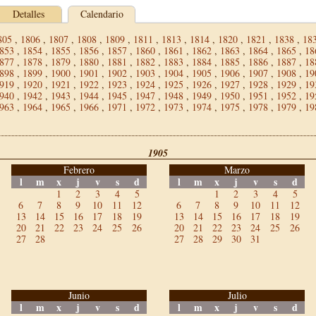
Detalles
Calendario
805
,
1806
,
1807
,
1808
,
1809
,
1811
,
1813
,
1814
,
1820
,
1821
,
1838
,
18
853
,
1854
,
1855
,
1856
,
1857
,
1860
,
1861
,
1862
,
1863
,
1864
,
1865
,
18
877
,
1878
,
1879
,
1880
,
1881
,
1882
,
1883
,
1884
,
1885
,
1886
,
1887
,
18
898
,
1899
,
1900
,
1901
,
1902
,
1903
,
1904
,
1905
,
1906
,
1907
,
1908
,
19
919
,
1920
,
1921
,
1922
,
1923
,
1924
,
1925
,
1926
,
1927
,
1928
,
1929
,
19
940
,
1942
,
1943
,
1944
,
1945
,
1947
,
1948
,
1949
,
1950
,
1951
,
1952
,
19
963
,
1964
,
1965
,
1966
,
1971
,
1972
,
1973
,
1974
,
1975
,
1978
,
1979
,
19
1905
Febrero
Marzo
l
m
x
j
v
s
d
l
m
x
j
v
s
d
1
2
3
4
5
1
2
3
4
5
6
7
8
9
10
11
12
6
7
8
9
10
11
12
13
14
15
16
17
18
19
13
14
15
16
17
18
19
20
21
22
23
24
25
26
20
21
22
23
24
25
26
27
28
27
28
29
30
31
Junio
Julio
l
m
x
j
v
s
d
l
m
x
j
v
s
d