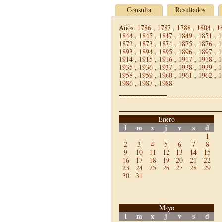
Consulta
Resultados
Años:
1786
,
1787
,
1788
,
1804
,
1
1844
,
1845
,
1847
,
1849
,
1851
,
1
1872
,
1873
,
1874
,
1875
,
1876
,
1
1893
,
1894
,
1895
,
1896
,
1897
,
1
1914
,
1915
,
1916
,
1917
,
1918
,
1
1935
,
1936
,
1937
,
1938
,
1939
,
1
1958
,
1959
,
1960
,
1961
,
1962
,
1
1986
,
1987
,
1988
Enero
l
m
x
j
v
s
d
1
2
3
4
5
6
7
8
9
10
11
12
13
14
15
16
17
18
19
20
21
22
23
24
25
26
27
28
29
30
31
Mayo
l
m
x
j
v
s
d