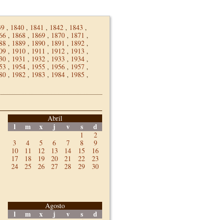
39
,
1840
,
1841
,
1842
,
1843
,
66
,
1868
,
1869
,
1870
,
1871
,
88
,
1889
,
1890
,
1891
,
1892
,
09
,
1910
,
1911
,
1912
,
1913
,
30
,
1931
,
1932
,
1933
,
1934
,
53
,
1954
,
1955
,
1956
,
1957
,
80
,
1982
,
1983
,
1984
,
1985
,
Abril
l
m
x
j
v
s
d
1
2
3
4
5
6
7
8
9
10
11
12
13
14
15
16
17
18
19
20
21
22
23
24
25
26
27
28
29
30
Agosto
l
m
x
j
v
s
d