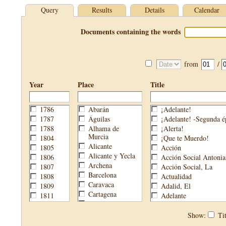
Query
Results
Details
Calendar
Documents containing the words
from
/
Year
Place
Title
1786
Abarán
¡Adelante!
1787
Águilas
¡Adelante! -Segunda é
1788
Alhama de
¡Alerta!
Murcia
1804
¡Que te Muerdo!
Alicante
1805
Acción
Alicante y Yecla
1806
Acción Social Antonia
Archena
1807
Acción Social, La
Barcelona
1808
Actualidad
Caravaca
1809
Adalid, El
Cartagena
1811
Adelante
Cehegín
1813
Aguijón, El
Cieza
1814
Águilas
Show:
Tit
Fortuna
1820
Águilas Nueva