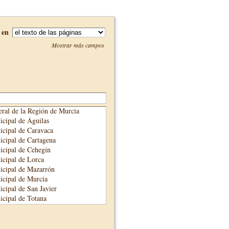
en
Mostrar más campos
ral de la Región de Murcia
cipal de Águilas
cipal de Caravaca
cipal de Cartagena
cipal de Cehegín
cipal de Lorca
icipal de Mazarrón
cipal de Murcia
cipal de San Javier
cipal de Totana
cipal de Yecla
unicipal de Alhama de Murcia
adre Salmerón de Cieza