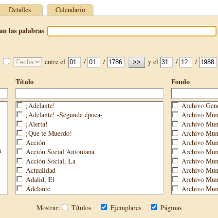
Detalles
Calendario
an las palabras
entre el
/
/
y el
/
/
Título
Fondo
¡Adelante!
Archivo Gene
¡Adelante! -Segunda época-
Archivo Muni
¡Alerta!
Archivo Muni
¡Que te Muerdo!
Archivo Muni
Acción
Archivo Muni
a
Acción Social Antoniana
Archivo Muni
Acción Social, La
Archivo Mun
Actualidad
Archivo Muni
Adalid, El
Archivo Muni
Adelante
Archivo Muni
Aguijón, El
Archivo Muni
Águilas
Biblioteca M
Mostrar:
Títulos
Ejemplares
Páginas
Águilas Nueva
Biblioteca P