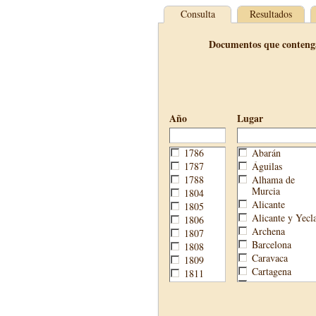
Consulta
Resultados
Documentos que conteng
Año
Lugar
1786
Abarán
1787
Águilas
1788
Alhama de
Murcia
1804
Alicante
1805
Alicante y Yecl
1806
Archena
1807
Barcelona
1808
Caravaca
1809
Cartagena
1811
Cehegín
1813
Cieza
1814
Fortuna
1820