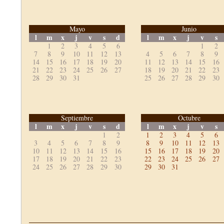
Mayo
Junio
l
m
x
j
v
s
d
l
m
x
j
v
s
1
2
3
4
5
6
1
2
7
8
9
10
11
12
13
4
5
6
7
8
9
14
15
16
17
18
19
20
11
12
13
14
15
16
21
22
23
24
25
26
27
18
19
20
21
22
23
28
29
30
31
25
26
27
28
29
30
Septiembre
Octubre
l
m
x
j
v
s
d
l
m
x
j
v
s
1
2
1
2
3
4
5
6
3
4
5
6
7
8
9
8
9
10
11
12
13
10
11
12
13
14
15
16
15
16
17
18
19
20
17
18
19
20
21
22
23
22
23
24
25
26
27
24
25
26
27
28
29
30
29
30
31