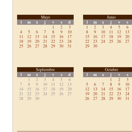
Mayo
Junio
l
m
x
j
v
s
d
l
m
x
j
v
s
1
2
3
1
2
3
4
5
6
4
5
6
7
8
9
10
8
9
10
11
12
13
11
12
13
14
15
16
17
15
16
17
18
19
20
18
19
20
21
22
23
24
22
23
24
25
26
27
25
26
27
28
29
30
31
29
30
Septiembre
Octubre
l
m
x
j
v
s
d
l
m
x
j
v
s
1
2
3
4
5
6
1
2
3
7
8
9
10
11
12
13
5
6
7
8
9
10
14
15
16
17
18
19
20
12
13
14
15
16
17
21
22
23
24
25
26
27
19
20
21
22
23
24
28
29
30
26
27
28
29
30
31