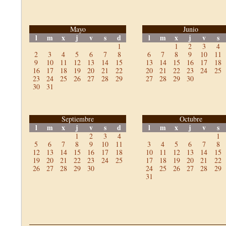
Mayo
Junio
l
m
x
j
v
s
d
l
m
x
j
v
s
1
1
2
3
4
2
3
4
5
6
7
8
6
7
8
9
10
11
9
10
11
12
13
14
15
13
14
15
16
17
18
16
17
18
19
20
21
22
20
21
22
23
24
25
23
24
25
26
27
28
29
27
28
29
30
30
31
Septiembre
Octubre
l
m
x
j
v
s
d
l
m
x
j
v
s
1
2
3
4
1
5
6
7
8
9
10
11
3
4
5
6
7
8
12
13
14
15
16
17
18
10
11
12
13
14
15
19
20
21
22
23
24
25
17
18
19
20
21
22
26
27
28
29
30
24
25
26
27
28
29
31