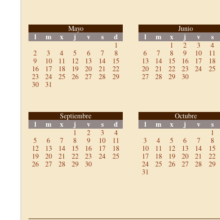
Mayo
Junio
l
m
x
j
v
s
d
l
m
x
j
v
s
1
1
2
3
4
2
3
4
5
6
7
8
6
7
8
9
10
11
9
10
11
12
13
14
15
13
14
15
16
17
18
16
17
18
19
20
21
22
20
21
22
23
24
25
23
24
25
26
27
28
29
27
28
29
30
30
31
Septiembre
Octubre
l
m
x
j
v
s
d
l
m
x
j
v
s
1
2
3
4
1
5
6
7
8
9
10
11
3
4
5
6
7
8
12
13
14
15
16
17
18
10
11
12
13
14
15
19
20
21
22
23
24
25
17
18
19
20
21
22
26
27
28
29
30
24
25
26
27
28
29
31