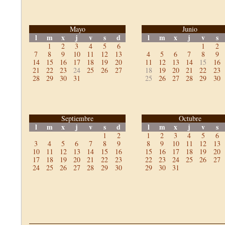
Mayo
Junio
l
m
x
j
v
s
d
l
m
x
j
v
s
1
2
3
4
5
6
1
2
7
8
9
10
11
12
13
4
5
6
7
8
9
14
15
16
17
18
19
20
11
12
13
14
15
16
21
22
23
24
25
26
27
18
19
20
21
22
23
28
29
30
31
25
26
27
28
29
30
Septiembre
Octubre
l
m
x
j
v
s
d
l
m
x
j
v
s
1
2
1
2
3
4
5
6
3
4
5
6
7
8
9
8
9
10
11
12
13
10
11
12
13
14
15
16
15
16
17
18
19
20
17
18
19
20
21
22
23
22
23
24
25
26
27
24
25
26
27
28
29
30
29
30
31