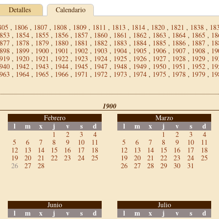
Detalles
Calendario
805
,
1806
,
1807
,
1808
,
1809
,
1811
,
1813
,
1814
,
1820
,
1821
,
1838
,
18
853
,
1854
,
1855
,
1856
,
1857
,
1860
,
1861
,
1862
,
1863
,
1864
,
1865
,
18
877
,
1878
,
1879
,
1880
,
1881
,
1882
,
1883
,
1884
,
1885
,
1886
,
1887
,
18
898
,
1899
,
1900
,
1901
,
1902
,
1903
,
1904
,
1905
,
1906
,
1907
,
1908
,
19
919
,
1920
,
1921
,
1922
,
1923
,
1924
,
1925
,
1926
,
1927
,
1928
,
1929
,
19
940
,
1942
,
1943
,
1944
,
1945
,
1947
,
1948
,
1949
,
1950
,
1951
,
1952
,
19
963
,
1964
,
1965
,
1966
,
1971
,
1972
,
1973
,
1974
,
1975
,
1978
,
1979
,
19
1900
Febrero
Marzo
l
m
x
j
v
s
d
l
m
x
j
v
s
d
1
2
3
4
1
2
3
4
5
6
7
8
9
10
11
5
6
7
8
9
10
11
12
13
14
15
16
17
18
12
13
14
15
16
17
18
19
20
21
22
23
24
25
19
20
21
22
23
24
25
26
27
28
26
27
28
29
30
31
Junio
Julio
l
m
x
j
v
s
d
l
m
x
j
v
s
d