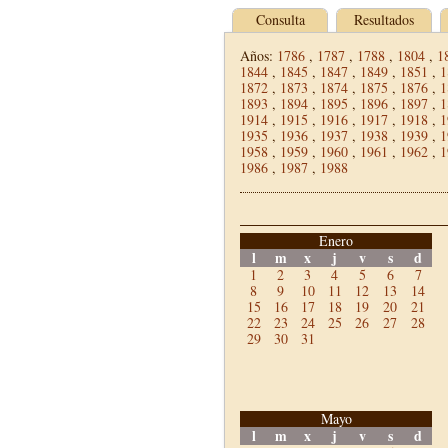
Consulta
Resultados
Años:
1786
,
1787
,
1788
,
1804
,
1
1844
,
1845
,
1847
,
1849
,
1851
,
1
1872
,
1873
,
1874
,
1875
,
1876
,
1
1893
,
1894
,
1895
,
1896
,
1897
,
1
1914
,
1915
,
1916
,
1917
,
1918
,
1
1935
,
1936
,
1937
,
1938
,
1939
,
1
1958
,
1959
,
1960
,
1961
,
1962
,
1
1986
,
1987
,
1988
Enero
l
m
x
j
v
s
d
1
2
3
4
5
6
7
8
9
10
11
12
13
14
15
16
17
18
19
20
21
22
23
24
25
26
27
28
29
30
31
Mayo
l
m
x
j
v
s
d