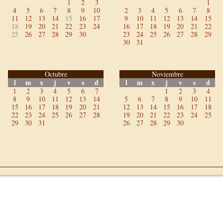
1
2
3
1
4
5
6
7
8
9
10
2
3
4
5
6
7
8
11
12
13
14
15
16
17
9
10
11
12
13
14
15
18
19
20
21
22
23
24
16
17
18
19
20
21
22
25
26
27
28
29
30
23
24
25
26
27
28
29
30
31
Octubre
Noviembre
l
m
x
j
v
s
d
l
m
x
j
v
s
d
1
2
3
4
5
6
7
1
2
3
4
8
9
10
11
12
13
14
5
6
7
8
9
10
11
15
16
17
18
19
20
21
12
13
14
15
16
17
18
22
23
24
25
26
27
28
19
20
21
22
23
24
25
29
30
31
26
27
28
29
30