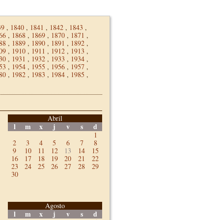
39
,
1840
,
1841
,
1842
,
1843
,
66
,
1868
,
1869
,
1870
,
1871
,
88
,
1889
,
1890
,
1891
,
1892
,
09
,
1910
,
1911
,
1912
,
1913
,
30
,
1931
,
1932
,
1933
,
1934
,
53
,
1954
,
1955
,
1956
,
1957
,
80
,
1982
,
1983
,
1984
,
1985
,
Abril
l
m
x
j
v
s
d
1
2
3
4
5
6
7
8
9
10
11
12
13
14
15
16
17
18
19
20
21
22
23
24
25
26
27
28
29
30
Agosto
l
m
x
j
v
s
d