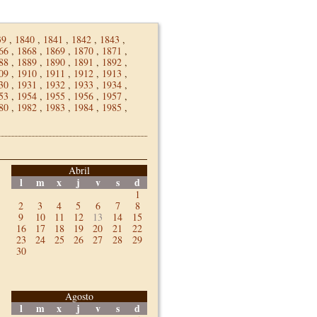
39
,
1840
,
1841
,
1842
,
1843
,
66
,
1868
,
1869
,
1870
,
1871
,
88
,
1889
,
1890
,
1891
,
1892
,
09
,
1910
,
1911
,
1912
,
1913
,
30
,
1931
,
1932
,
1933
,
1934
,
53
,
1954
,
1955
,
1956
,
1957
,
80
,
1982
,
1983
,
1984
,
1985
,
Abril
l
m
x
j
v
s
d
1
2
3
4
5
6
7
8
9
10
11
12
13
14
15
16
17
18
19
20
21
22
23
24
25
26
27
28
29
30
Agosto
l
m
x
j
v
s
d