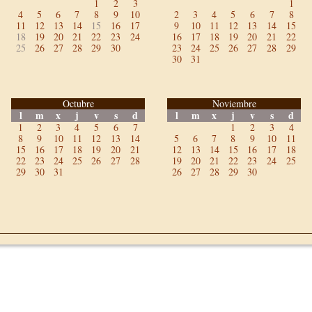
1
2
3
1
4
5
6
7
8
9
10
2
3
4
5
6
7
8
11
12
13
14
15
16
17
9
10
11
12
13
14
15
18
19
20
21
22
23
24
16
17
18
19
20
21
22
25
26
27
28
29
30
23
24
25
26
27
28
29
30
31
Octubre
Noviembre
l
m
x
j
v
s
d
l
m
x
j
v
s
d
1
2
3
4
5
6
7
1
2
3
4
8
9
10
11
12
13
14
5
6
7
8
9
10
11
15
16
17
18
19
20
21
12
13
14
15
16
17
18
22
23
24
25
26
27
28
19
20
21
22
23
24
25
29
30
31
26
27
28
29
30