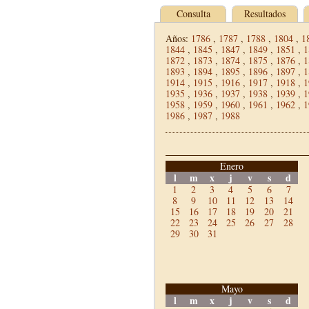
Consulta
Resultados
Años:
1786
,
1787
,
1788
,
1804
,
1
1844
,
1845
,
1847
,
1849
,
1851
,
1
1872
,
1873
,
1874
,
1875
,
1876
,
1
1893
,
1894
,
1895
,
1896
,
1897
,
1
1914
,
1915
,
1916
,
1917
,
1918
,
1
1935
,
1936
,
1937
,
1938
,
1939
,
1
1958
,
1959
,
1960
,
1961
,
1962
,
1
1986
,
1987
,
1988
Enero
l
m
x
j
v
s
d
1
2
3
4
5
6
7
8
9
10
11
12
13
14
15
16
17
18
19
20
21
22
23
24
25
26
27
28
29
30
31
Mayo
l
m
x
j
v
s
d