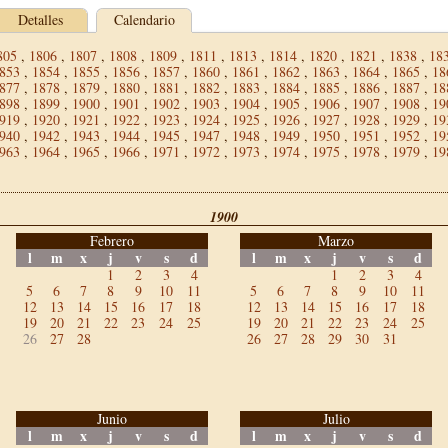
Detalles
Calendario
805
,
1806
,
1807
,
1808
,
1809
,
1811
,
1813
,
1814
,
1820
,
1821
,
1838
,
18
853
,
1854
,
1855
,
1856
,
1857
,
1860
,
1861
,
1862
,
1863
,
1864
,
1865
,
18
877
,
1878
,
1879
,
1880
,
1881
,
1882
,
1883
,
1884
,
1885
,
1886
,
1887
,
18
898
,
1899
,
1900
,
1901
,
1902
,
1903
,
1904
,
1905
,
1906
,
1907
,
1908
,
19
919
,
1920
,
1921
,
1922
,
1923
,
1924
,
1925
,
1926
,
1927
,
1928
,
1929
,
19
940
,
1942
,
1943
,
1944
,
1945
,
1947
,
1948
,
1949
,
1950
,
1951
,
1952
,
19
963
,
1964
,
1965
,
1966
,
1971
,
1972
,
1973
,
1974
,
1975
,
1978
,
1979
,
19
1900
Febrero
Marzo
l
m
x
j
v
s
d
l
m
x
j
v
s
d
1
2
3
4
1
2
3
4
5
6
7
8
9
10
11
5
6
7
8
9
10
11
12
13
14
15
16
17
18
12
13
14
15
16
17
18
19
20
21
22
23
24
25
19
20
21
22
23
24
25
26
27
28
26
27
28
29
30
31
Junio
Julio
l
m
x
j
v
s
d
l
m
x
j
v
s
d