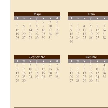
Mayo
Junio
l
m
x
j
v
s
d
l
m
x
j
v
s
1
2
3
4
5
6
7
8
9
10
11
2
3
4
5
6
7
12
13
14
15
16
17
18
9
10
11
12
13
14
19
20
21
22
23
24
25
16
17
18
19
20
21
26
27
28
29
30
31
23
24
25
26
27
28
30
Septiembre
Octubre
l
m
x
j
v
s
d
l
m
x
j
v
s
1
2
3
4
5
6
7
1
2
3
4
8
9
10
11
12
13
14
6
7
8
9
10
11
15
16
17
18
19
20
21
13
14
15
16
17
18
22
23
24
25
26
27
28
20
21
22
23
24
25
29
30
27
28
29
30
31