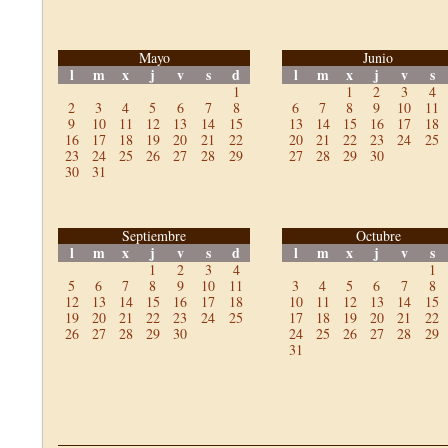
Mayo
Junio
l
m
x
j
v
s
d
l
m
x
j
v
s
1
1
2
3
4
2
3
4
5
6
7
8
6
7
8
9
10
11
9
10
11
12
13
14
15
13
14
15
16
17
18
16
17
18
19
20
21
22
20
21
22
23
24
25
23
24
25
26
27
28
29
27
28
29
30
30
31
Septiembre
Octubre
l
m
x
j
v
s
d
l
m
x
j
v
s
1
2
3
4
1
5
6
7
8
9
10
11
3
4
5
6
7
8
12
13
14
15
16
17
18
10
11
12
13
14
15
19
20
21
22
23
24
25
17
18
19
20
21
22
26
27
28
29
30
24
25
26
27
28
29
31