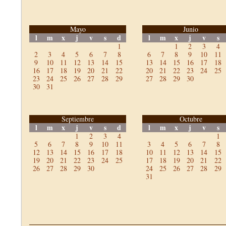
Mayo
Junio
l
m
x
j
v
s
d
l
m
x
j
v
s
1
1
2
3
4
2
3
4
5
6
7
8
6
7
8
9
10
11
9
10
11
12
13
14
15
13
14
15
16
17
18
16
17
18
19
20
21
22
20
21
22
23
24
25
23
24
25
26
27
28
29
27
28
29
30
30
31
Septiembre
Octubre
l
m
x
j
v
s
d
l
m
x
j
v
s
1
2
3
4
1
5
6
7
8
9
10
11
3
4
5
6
7
8
12
13
14
15
16
17
18
10
11
12
13
14
15
19
20
21
22
23
24
25
17
18
19
20
21
22
26
27
28
29
30
24
25
26
27
28
29
31