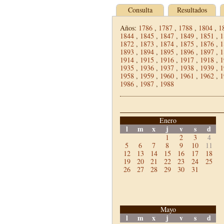
Consulta
Resultados
Años:
1786
,
1787
,
1788
,
1804
,
1
1844
,
1845
,
1847
,
1849
,
1851
,
1
1872
,
1873
,
1874
,
1875
,
1876
,
1
1893
,
1894
,
1895
,
1896
,
1897
,
1
1914
,
1915
,
1916
,
1917
,
1918
,
1
1935
,
1936
,
1937
,
1938
,
1939
,
1
1958
,
1959
,
1960
,
1961
,
1962
,
1
1986
,
1987
,
1988
Enero
l
m
x
j
v
s
d
1
2
3
4
5
6
7
8
9
10
11
12
13
14
15
16
17
18
19
20
21
22
23
24
25
26
27
28
29
30
31
Mayo
l
m
x
j
v
s
d