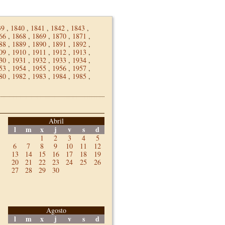
39
,
1840
,
1841
,
1842
,
1843
,
66
,
1868
,
1869
,
1870
,
1871
,
88
,
1889
,
1890
,
1891
,
1892
,
09
,
1910
,
1911
,
1912
,
1913
,
30
,
1931
,
1932
,
1933
,
1934
,
53
,
1954
,
1955
,
1956
,
1957
,
80
,
1982
,
1983
,
1984
,
1985
,
Abril
l
m
x
j
v
s
d
1
2
3
4
5
6
7
8
9
10
11
12
13
14
15
16
17
18
19
20
21
22
23
24
25
26
27
28
29
30
Agosto
l
m
x
j
v
s
d