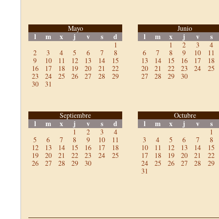
Mayo
Junio
l
m
x
j
v
s
d
l
m
x
j
v
s
1
1
2
3
4
2
3
4
5
6
7
8
6
7
8
9
10
11
9
10
11
12
13
14
15
13
14
15
16
17
18
16
17
18
19
20
21
22
20
21
22
23
24
25
23
24
25
26
27
28
29
27
28
29
30
30
31
Septiembre
Octubre
l
m
x
j
v
s
d
l
m
x
j
v
s
1
2
3
4
1
5
6
7
8
9
10
11
3
4
5
6
7
8
12
13
14
15
16
17
18
10
11
12
13
14
15
19
20
21
22
23
24
25
17
18
19
20
21
22
26
27
28
29
30
24
25
26
27
28
29
31