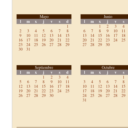
Mayo
Junio
l
m
x
j
v
s
d
l
m
x
j
v
s
1
1
2
3
4
2
3
4
5
6
7
8
6
7
8
9
10
11
9
10
11
12
13
14
15
13
14
15
16
17
18
16
17
18
19
20
21
22
20
21
22
23
24
25
23
24
25
26
27
28
29
27
28
29
30
30
31
Septiembre
Octubre
l
m
x
j
v
s
d
l
m
x
j
v
s
1
2
3
4
1
5
6
7
8
9
10
11
3
4
5
6
7
8
12
13
14
15
16
17
18
10
11
12
13
14
15
19
20
21
22
23
24
25
17
18
19
20
21
22
26
27
28
29
30
24
25
26
27
28
29
31