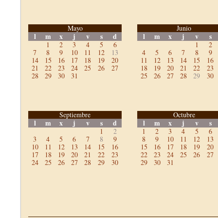
Mayo
Junio
l
m
x
j
v
s
d
l
m
x
j
v
s
1
2
3
4
5
6
1
2
7
8
9
10
11
12
13
4
5
6
7
8
9
14
15
16
17
18
19
20
11
12
13
14
15
16
21
22
23
24
25
26
27
18
19
20
21
22
23
28
29
30
31
25
26
27
28
29
30
Septiembre
Octubre
l
m
x
j
v
s
d
l
m
x
j
v
s
1
2
1
2
3
4
5
6
3
4
5
6
7
8
9
8
9
10
11
12
13
10
11
12
13
14
15
16
15
16
17
18
19
20
17
18
19
20
21
22
23
22
23
24
25
26
27
24
25
26
27
28
29
30
29
30
31