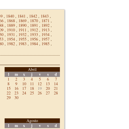
39
,
1840
,
1841
,
1842
,
1843
,
66
,
1868
,
1869
,
1870
,
1871
,
88
,
1889
,
1890
,
1891
,
1892
,
09
,
1910
,
1911
,
1912
,
1913
,
30
,
1931
,
1932
,
1933
,
1934
,
53
,
1954
,
1955
,
1956
,
1957
,
80
,
1982
,
1983
,
1984
,
1985
,
Abril
l
m
x
j
v
s
d
1
2
3
4
5
6
7
8
9
10
11
12
13
14
15
16
17
18
19
20
21
22
23
24
25
26
27
28
29
30
Agosto
l
m
x
j
v
s
d