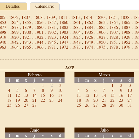
Detalles
Calendario
805
,
1806
,
1807
,
1808
,
1809
,
1811
,
1813
,
1814
,
1820
,
1821
,
1838
,
18
853
,
1854
,
1855
,
1856
,
1857
,
1860
,
1861
,
1862
,
1863
,
1864
,
1865
,
18
877
,
1878
,
1879
,
1880
,
1881
,
1882
,
1883
,
1884
,
1885
,
1886
,
1887
,
18
898
,
1899
,
1900
,
1901
,
1902
,
1903
,
1904
,
1905
,
1906
,
1907
,
1908
,
19
919
,
1920
,
1921
,
1922
,
1923
,
1924
,
1925
,
1926
,
1927
,
1928
,
1929
,
19
940
,
1942
,
1943
,
1944
,
1945
,
1947
,
1948
,
1949
,
1950
,
1951
,
1952
,
19
963
,
1964
,
1965
,
1966
,
1971
,
1972
,
1973
,
1974
,
1975
,
1978
,
1979
,
19
1889
Febrero
Marzo
l
m
x
j
v
s
d
l
m
x
j
v
s
d
1
2
3
1
2
3
4
5
6
7
8
9
10
4
5
6
7
8
9
10
11
12
13
14
15
16
17
11
12
13
14
15
16
17
18
19
20
21
22
23
24
18
19
20
21
22
23
24
25
26
27
28
25
26
27
28
29
30
31
Junio
Julio
l
m
x
j
v
s
d
l
m
x
j
v
s
d