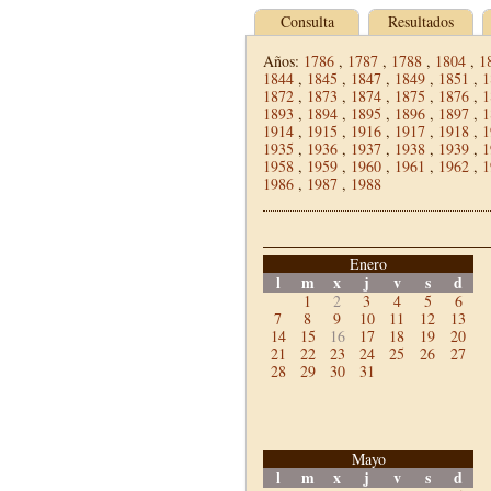
Consulta
Resultados
Años:
1786
,
1787
,
1788
,
1804
,
1
1844
,
1845
,
1847
,
1849
,
1851
,
1
1872
,
1873
,
1874
,
1875
,
1876
,
1
1893
,
1894
,
1895
,
1896
,
1897
,
1
1914
,
1915
,
1916
,
1917
,
1918
,
1
1935
,
1936
,
1937
,
1938
,
1939
,
1
1958
,
1959
,
1960
,
1961
,
1962
,
1
1986
,
1987
,
1988
Enero
l
m
x
j
v
s
d
1
2
3
4
5
6
7
8
9
10
11
12
13
14
15
16
17
18
19
20
21
22
23
24
25
26
27
28
29
30
31
Mayo
l
m
x
j
v
s
d