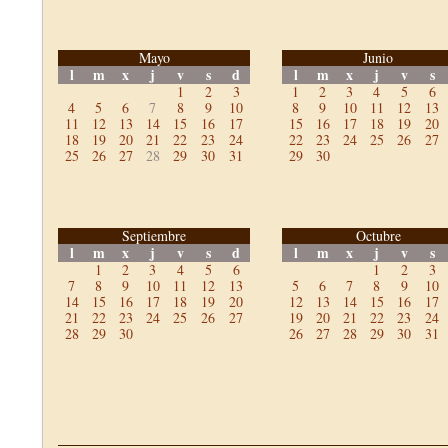
Mayo
Junio
l
m
x
j
v
s
d
l
m
x
j
v
s
1
2
3
1
2
3
4
5
6
4
5
6
7
8
9
10
8
9
10
11
12
13
11
12
13
14
15
16
17
15
16
17
18
19
20
18
19
20
21
22
23
24
22
23
24
25
26
27
25
26
27
28
29
30
31
29
30
Septiembre
Octubre
l
m
x
j
v
s
d
l
m
x
j
v
s
1
2
3
4
5
6
1
2
3
7
8
9
10
11
12
13
5
6
7
8
9
10
14
15
16
17
18
19
20
12
13
14
15
16
17
21
22
23
24
25
26
27
19
20
21
22
23
24
28
29
30
26
27
28
29
30
31