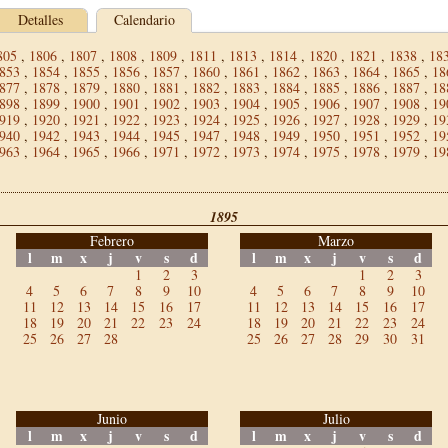
Detalles
Calendario
805
,
1806
,
1807
,
1808
,
1809
,
1811
,
1813
,
1814
,
1820
,
1821
,
1838
,
18
853
,
1854
,
1855
,
1856
,
1857
,
1860
,
1861
,
1862
,
1863
,
1864
,
1865
,
18
877
,
1878
,
1879
,
1880
,
1881
,
1882
,
1883
,
1884
,
1885
,
1886
,
1887
,
18
898
,
1899
,
1900
,
1901
,
1902
,
1903
,
1904
,
1905
,
1906
,
1907
,
1908
,
19
919
,
1920
,
1921
,
1922
,
1923
,
1924
,
1925
,
1926
,
1927
,
1928
,
1929
,
19
940
,
1942
,
1943
,
1944
,
1945
,
1947
,
1948
,
1949
,
1950
,
1951
,
1952
,
19
963
,
1964
,
1965
,
1966
,
1971
,
1972
,
1973
,
1974
,
1975
,
1978
,
1979
,
19
1895
Febrero
Marzo
l
m
x
j
v
s
d
l
m
x
j
v
s
d
1
2
3
1
2
3
4
5
6
7
8
9
10
4
5
6
7
8
9
10
11
12
13
14
15
16
17
11
12
13
14
15
16
17
18
19
20
21
22
23
24
18
19
20
21
22
23
24
25
26
27
28
25
26
27
28
29
30
31
Junio
Julio
l
m
x
j
v
s
d
l
m
x
j
v
s
d