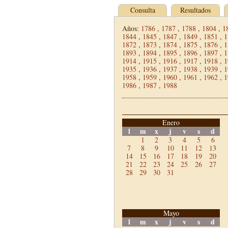
Consulta
Resultados
Años:
1786
,
1787
,
1788
,
1804
,
1
1844
,
1845
,
1847
,
1849
,
1851
,
1
1872
,
1873
,
1874
,
1875
,
1876
,
1
1893
,
1894
,
1895
,
1896
,
1897
,
1
1914
,
1915
,
1916
,
1917
,
1918
,
1
1935
,
1936
,
1937
,
1938
,
1939
,
1
1958
,
1959
,
1960
,
1961
,
1962
,
1
1986
,
1987
,
1988
Enero
l
m
x
j
v
s
d
1
2
3
4
5
6
7
8
9
10
11
12
13
14
15
16
17
18
19
20
21
22
23
24
25
26
27
28
29
30
31
Mayo
l
m
x
j
v
s
d