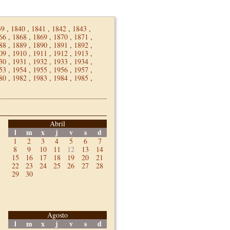
39
,
1840
,
1841
,
1842
,
1843
,
66
,
1868
,
1869
,
1870
,
1871
,
88
,
1889
,
1890
,
1891
,
1892
,
09
,
1910
,
1911
,
1912
,
1913
,
30
,
1931
,
1932
,
1933
,
1934
,
53
,
1954
,
1955
,
1956
,
1957
,
80
,
1982
,
1983
,
1984
,
1985
,
Abril
l
m
x
j
v
s
d
1
2
3
4
5
6
7
8
9
10
11
12
13
14
15
16
17
18
19
20
21
22
23
24
25
26
27
28
29
30
Agosto
l
m
x
j
v
s
d