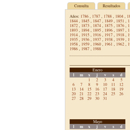
Consulta
Resultados
Años:
1786
,
1787
,
1788
,
1804
,
1
1844
,
1845
,
1847
,
1849
,
1851
,
1
1872
,
1873
,
1874
,
1875
,
1876
,
1
1893
,
1894
,
1895
,
1896
,
1897
,
1
1914
,
1915
,
1916
,
1917
,
1918
,
1
1935
,
1936
,
1937
,
1938
,
1939
,
1
1958
,
1959
,
1960
,
1961
,
1962
,
1
1986
,
1987
,
1988
Enero
l
m
x
j
v
s
d
1
2
3
4
5
6
7
8
9
10
11
12
13
14
15
16
17
18
19
20
21
22
23
24
25
26
27
28
29
30
31
Mayo
l
m
x
j
v
s
d