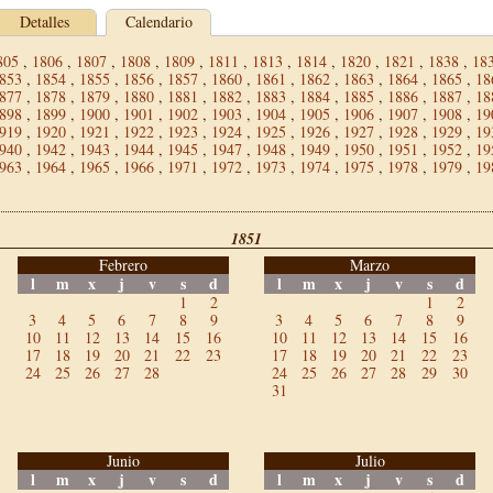
Detalles
Calendario
805
,
1806
,
1807
,
1808
,
1809
,
1811
,
1813
,
1814
,
1820
,
1821
,
1838
,
18
853
,
1854
,
1855
,
1856
,
1857
,
1860
,
1861
,
1862
,
1863
,
1864
,
1865
,
18
877
,
1878
,
1879
,
1880
,
1881
,
1882
,
1883
,
1884
,
1885
,
1886
,
1887
,
18
898
,
1899
,
1900
,
1901
,
1902
,
1903
,
1904
,
1905
,
1906
,
1907
,
1908
,
19
919
,
1920
,
1921
,
1922
,
1923
,
1924
,
1925
,
1926
,
1927
,
1928
,
1929
,
19
940
,
1942
,
1943
,
1944
,
1945
,
1947
,
1948
,
1949
,
1950
,
1951
,
1952
,
19
963
,
1964
,
1965
,
1966
,
1971
,
1972
,
1973
,
1974
,
1975
,
1978
,
1979
,
19
1851
Febrero
Marzo
l
m
x
j
v
s
d
l
m
x
j
v
s
d
1
2
1
2
3
4
5
6
7
8
9
3
4
5
6
7
8
9
10
11
12
13
14
15
16
10
11
12
13
14
15
16
17
18
19
20
21
22
23
17
18
19
20
21
22
23
24
25
26
27
28
24
25
26
27
28
29
30
31
Junio
Julio
l
m
x
j
v
s
d
l
m
x
j
v
s
d