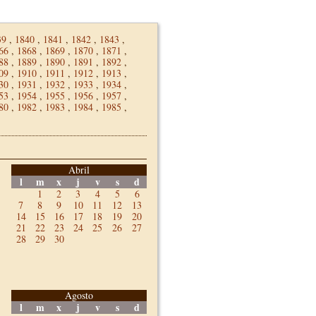
39
,
1840
,
1841
,
1842
,
1843
,
66
,
1868
,
1869
,
1870
,
1871
,
88
,
1889
,
1890
,
1891
,
1892
,
09
,
1910
,
1911
,
1912
,
1913
,
30
,
1931
,
1932
,
1933
,
1934
,
53
,
1954
,
1955
,
1956
,
1957
,
80
,
1982
,
1983
,
1984
,
1985
,
Abril
l
m
x
j
v
s
d
1
2
3
4
5
6
7
8
9
10
11
12
13
14
15
16
17
18
19
20
21
22
23
24
25
26
27
28
29
30
Agosto
l
m
x
j
v
s
d