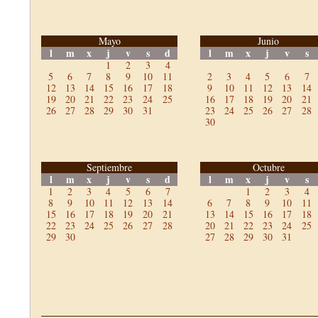
Mayo
Junio
l
m
x
j
v
s
d
l
m
x
j
v
s
1
2
3
4
5
6
7
8
9
10
11
2
3
4
5
6
7
12
13
14
15
16
17
18
9
10
11
12
13
14
19
20
21
22
23
24
25
16
17
18
19
20
21
26
27
28
29
30
31
23
24
25
26
27
28
30
Septiembre
Octubre
l
m
x
j
v
s
d
l
m
x
j
v
s
1
2
3
4
5
6
7
1
2
3
4
8
9
10
11
12
13
14
6
7
8
9
10
11
15
16
17
18
19
20
21
13
14
15
16
17
18
22
23
24
25
26
27
28
20
21
22
23
24
25
29
30
27
28
29
30
31