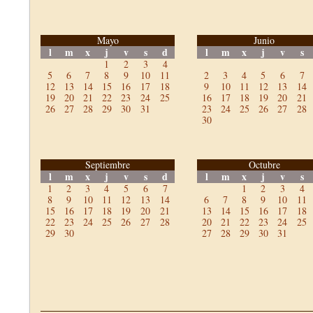
Mayo
Junio
l
m
x
j
v
s
d
l
m
x
j
v
s
1
2
3
4
5
6
7
8
9
10
11
2
3
4
5
6
7
12
13
14
15
16
17
18
9
10
11
12
13
14
19
20
21
22
23
24
25
16
17
18
19
20
21
26
27
28
29
30
31
23
24
25
26
27
28
30
Septiembre
Octubre
l
m
x
j
v
s
d
l
m
x
j
v
s
1
2
3
4
5
6
7
1
2
3
4
8
9
10
11
12
13
14
6
7
8
9
10
11
15
16
17
18
19
20
21
13
14
15
16
17
18
22
23
24
25
26
27
28
20
21
22
23
24
25
29
30
27
28
29
30
31