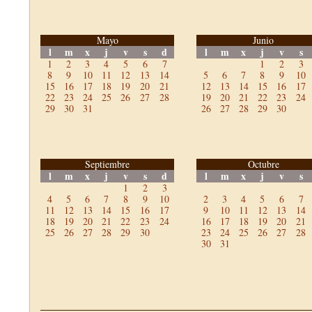
Mayo
Junio
l
m
x
j
v
s
d
l
m
x
j
v
s
1
2
3
4
5
6
7
1
2
3
8
9
10
11
12
13
14
5
6
7
8
9
10
15
16
17
18
19
20
21
12
13
14
15
16
17
22
23
24
25
26
27
28
19
20
21
22
23
24
29
30
31
26
27
28
29
30
Septiembre
Octubre
l
m
x
j
v
s
d
l
m
x
j
v
s
1
2
3
4
5
6
7
8
9
10
2
3
4
5
6
7
11
12
13
14
15
16
17
9
10
11
12
13
14
18
19
20
21
22
23
24
16
17
18
19
20
21
25
26
27
28
29
30
23
24
25
26
27
28
30
31