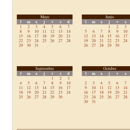
Mayo
Junio
l
m
x
j
v
s
d
l
m
x
j
v
s
1
2
3
4
5
6
7
1
2
3
8
9
10
11
12
13
14
5
6
7
8
9
10
15
16
17
18
19
20
21
12
13
14
15
16
17
22
23
24
25
26
27
28
19
20
21
22
23
24
29
30
31
26
27
28
29
30
Septiembre
Octubre
l
m
x
j
v
s
d
l
m
x
j
v
s
1
2
3
4
5
6
7
8
9
10
2
3
4
5
6
7
11
12
13
14
15
16
17
9
10
11
12
13
14
18
19
20
21
22
23
24
16
17
18
19
20
21
25
26
27
28
29
30
23
24
25
26
27
28
30
31