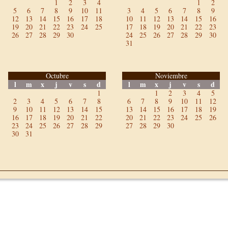
1
2
3
4
1
2
5
6
7
8
9
10
11
3
4
5
6
7
8
9
12
13
14
15
16
17
18
10
11
12
13
14
15
16
19
20
21
22
23
24
25
17
18
19
20
21
22
23
26
27
28
29
30
24
25
26
27
28
29
30
31
Octubre
Noviembre
l
m
x
j
v
s
d
l
m
x
j
v
s
d
1
1
2
3
4
5
2
3
4
5
6
7
8
6
7
8
9
10
11
12
9
10
11
12
13
14
15
13
14
15
16
17
18
19
16
17
18
19
20
21
22
20
21
22
23
24
25
26
23
24
25
26
27
28
29
27
28
29
30
30
31