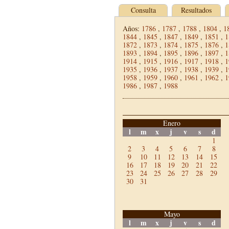
Consulta
Resultados
Años:
1786
,
1787
,
1788
,
1804
,
1
1844
,
1845
,
1847
,
1849
,
1851
,
1
1872
,
1873
,
1874
,
1875
,
1876
,
1
1893
,
1894
,
1895
,
1896
,
1897
,
1
1914
,
1915
,
1916
,
1917
,
1918
,
1
1935
,
1936
,
1937
,
1938
,
1939
,
1
1958
,
1959
,
1960
,
1961
,
1962
,
1
1986
,
1987
,
1988
Enero
l
m
x
j
v
s
d
1
2
3
4
5
6
7
8
9
10
11
12
13
14
15
16
17
18
19
20
21
22
23
24
25
26
27
28
29
30
31
Mayo
l
m
x
j
v
s
d