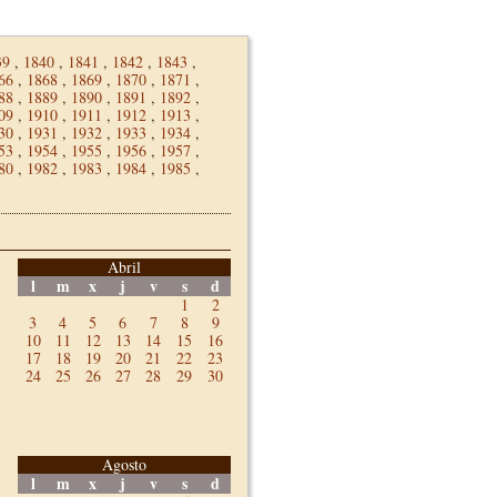
39
,
1840
,
1841
,
1842
,
1843
,
66
,
1868
,
1869
,
1870
,
1871
,
88
,
1889
,
1890
,
1891
,
1892
,
09
,
1910
,
1911
,
1912
,
1913
,
30
,
1931
,
1932
,
1933
,
1934
,
53
,
1954
,
1955
,
1956
,
1957
,
80
,
1982
,
1983
,
1984
,
1985
,
Abril
l
m
x
j
v
s
d
1
2
3
4
5
6
7
8
9
10
11
12
13
14
15
16
17
18
19
20
21
22
23
24
25
26
27
28
29
30
Agosto
l
m
x
j
v
s
d