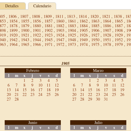
Detalles
Calendario
805
,
1806
,
1807
,
1808
,
1809
,
1811
,
1813
,
1814
,
1820
,
1821
,
1838
,
18
853
,
1854
,
1855
,
1856
,
1857
,
1860
,
1861
,
1862
,
1863
,
1864
,
1865
,
18
877
,
1878
,
1879
,
1880
,
1881
,
1882
,
1883
,
1884
,
1885
,
1886
,
1887
,
18
898
,
1899
,
1900
,
1901
,
1902
,
1903
,
1904
,
1905
,
1906
,
1907
,
1908
,
19
919
,
1920
,
1921
,
1922
,
1923
,
1924
,
1925
,
1926
,
1927
,
1928
,
1929
,
19
940
,
1942
,
1943
,
1944
,
1945
,
1947
,
1948
,
1949
,
1950
,
1951
,
1952
,
19
963
,
1964
,
1965
,
1966
,
1971
,
1972
,
1973
,
1974
,
1975
,
1978
,
1979
,
19
1905
Febrero
Marzo
l
m
x
j
v
s
d
l
m
x
j
v
s
d
1
2
3
4
5
1
2
3
4
5
6
7
8
9
10
11
12
6
7
8
9
10
11
12
13
14
15
16
17
18
19
13
14
15
16
17
18
19
20
21
22
23
24
25
26
20
21
22
23
24
25
26
27
28
27
28
29
30
31
Junio
Julio
l
m
x
j
v
s
d
l
m
x
j
v
s
d