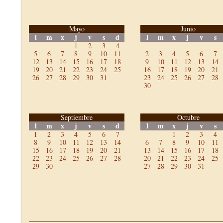
Mayo
Junio
l
m
x
j
v
s
d
l
m
x
j
v
s
1
2
3
4
5
6
7
8
9
10
11
2
3
4
5
6
7
12
13
14
15
16
17
18
9
10
11
12
13
14
19
20
21
22
23
24
25
16
17
18
19
20
21
26
27
28
29
30
31
23
24
25
26
27
28
30
Septiembre
Octubre
l
m
x
j
v
s
d
l
m
x
j
v
s
1
2
3
4
5
6
7
1
2
3
4
8
9
10
11
12
13
14
6
7
8
9
10
11
15
16
17
18
19
20
21
13
14
15
16
17
18
22
23
24
25
26
27
28
20
21
22
23
24
25
29
30
27
28
29
30
31