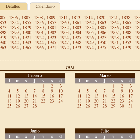
Detalles
Calendario
805
,
1806
,
1807
,
1808
,
1809
,
1811
,
1813
,
1814
,
1820
,
1821
,
1838
,
18
853
,
1854
,
1855
,
1856
,
1857
,
1860
,
1861
,
1862
,
1863
,
1864
,
1865
,
18
877
,
1878
,
1879
,
1880
,
1881
,
1882
,
1883
,
1884
,
1885
,
1886
,
1887
,
18
898
,
1899
,
1900
,
1901
,
1902
,
1903
,
1904
,
1905
,
1906
,
1907
,
1908
,
19
919
,
1920
,
1921
,
1922
,
1923
,
1924
,
1925
,
1926
,
1927
,
1928
,
1929
,
19
940
,
1942
,
1943
,
1944
,
1945
,
1947
,
1948
,
1949
,
1950
,
1951
,
1952
,
19
963
,
1964
,
1965
,
1966
,
1971
,
1972
,
1973
,
1974
,
1975
,
1978
,
1979
,
19
1918
Febrero
Marzo
l
m
x
j
v
s
d
l
m
x
j
v
s
d
1
2
3
1
2
3
4
5
6
7
8
9
10
4
5
6
7
8
9
10
11
12
13
14
15
16
17
11
12
13
14
15
16
17
18
19
20
21
22
23
24
18
19
20
21
22
23
24
25
26
27
28
25
26
27
28
29
30
31
Junio
Julio
l
m
x
j
v
s
d
l
m
x
j
v
s
d