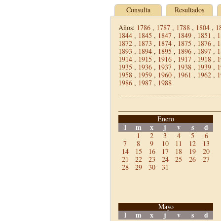
Consulta
Resultados
Años:
1786
,
1787
,
1788
,
1804
,
1
1844
,
1845
,
1847
,
1849
,
1851
,
1
1872
,
1873
,
1874
,
1875
,
1876
,
1
1893
,
1894
,
1895
,
1896
,
1897
,
1
1914
,
1915
,
1916
,
1917
,
1918
,
1
1935
,
1936
,
1937
,
1938
,
1939
,
1
1958
,
1959
,
1960
,
1961
,
1962
,
1
1986
,
1987
,
1988
Enero
l
m
x
j
v
s
d
1
2
3
4
5
6
7
8
9
10
11
12
13
14
15
16
17
18
19
20
21
22
23
24
25
26
27
28
29
30
31
Mayo
l
m
x
j
v
s
d