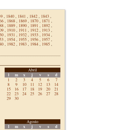
39
,
1840
,
1841
,
1842
,
1843
,
66
,
1868
,
1869
,
1870
,
1871
,
88
,
1889
,
1890
,
1891
,
1892
,
09
,
1910
,
1911
,
1912
,
1913
,
30
,
1931
,
1932
,
1933
,
1934
,
53
,
1954
,
1955
,
1956
,
1957
,
80
,
1982
,
1983
,
1984
,
1985
,
Abril
l
m
x
j
v
s
d
1
2
3
4
5
6
7
8
9
10
11
12
13
14
15
16
17
18
19
20
21
22
23
24
25
26
27
28
29
30
Agosto
l
m
x
j
v
s
d